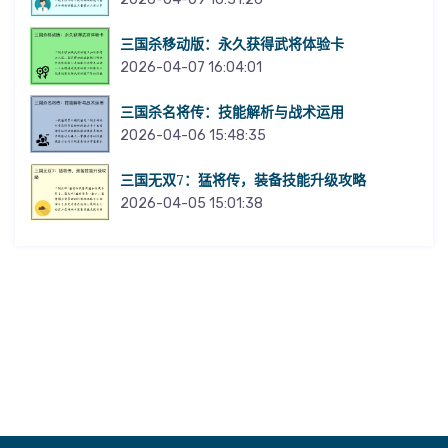
三国杀移动版：永久获得武将体验卡
2026-04-07 16:04:01
三国杀名将传：技能解析与战术运用
2026-04-06 15:48:35
三国无双7：猛将传，装备技能升级攻略
2026-04-05 15:01:38