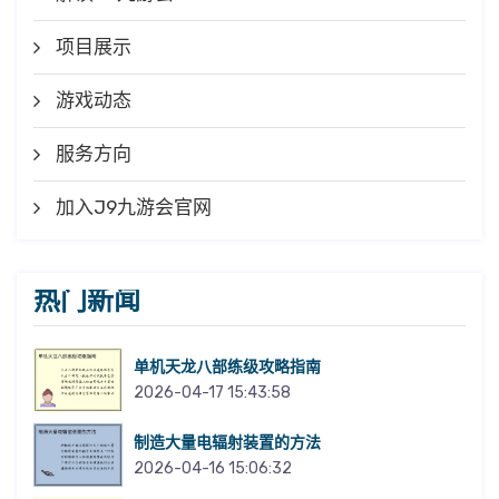
项目展示
游戏动态
服务方向
加入J9九游会官网
热门新闻
单机天龙八部练级攻略指南
2026-04-17 15:43:58
制造大量电辐射装置的方法
2026-04-16 15:06:32