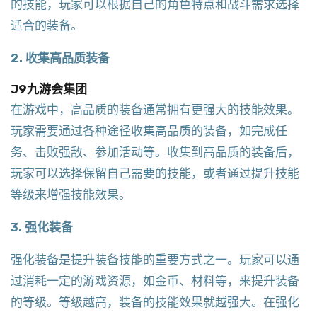
的技能，玩家可以根据自己的角色特点和战斗需求选择
适合的装备。
2. 收集高品质装备
J9九游会集团
在游戏中，高品质的装备通常拥有更强大的技能效果。
玩家需要通过各种途径收集高品质的装备，如完成任
务、击败强敌、参加活动等。收集到高品质的装备后，
玩家可以选择保留自己需要的技能，或者通过提升技能
等级来增强技能效果。
3. 强化装备
强化装备是提升装备技能的重要方式之一。玩家可以通
过消耗一定的游戏资源，如金币、材料等，来提升装备
的等级。等级越高，装备的技能效果就越强大。在强化