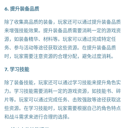
6. 提升装备品质
除了收集高品质的装备，玩家还可以通过提升装备品质
来增强技能效果。提升装备品质需要消耗一定的游戏资
源，如装备精华、材料等。玩家可以通过完成特定任
务、参与活动等途径获取这些资源。在提升装备品质
时，玩家需要注意资源的合理分配，避免过度消耗。
7. 学习技能
除了装备技能，玩家还可以通过学习技能来提升角色实
力。学习技能需要消耗一定的游戏资源，如技能书、碎
片等。玩家可以通过完成任务、击败强敌等途径获取这
些资源。在学习技能时，玩家需要根据自己的角色特点
和战斗需求来进行合理的选择。