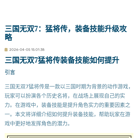
三国无双7：猛将传，装备技能升级攻
略
2026-04-05 15:01:38
三国无双7猛将传装备技能如何提升
引言
三国无双7猛将传是一款以三国时期为背景的动作游戏，
玩家可以扮演各个历史名将，在战场上展现自己的实
力。在游戏中，装备技能是提升角色实力的重要因素之
一。本文将详细介绍如何提升装备技能，帮助玩家在游
戏中更好地发挥角色的潜力。