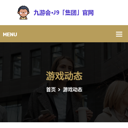
游戏动态
首页
游戏动态