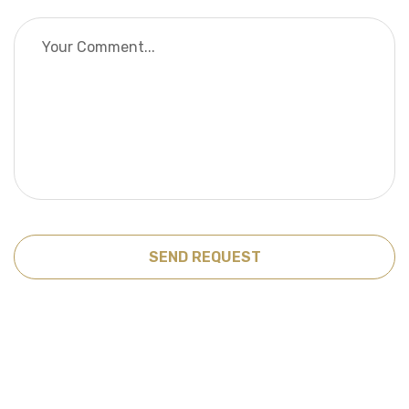
SEND REQUEST