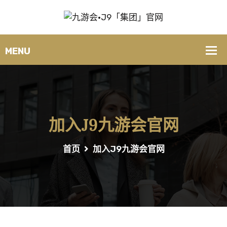
加入J9九游会官网
首页
加入J9九游会官网